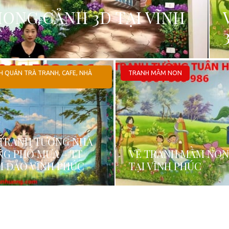
ONG CẢNH 3D TẠI VĨNH
 QUÁN TRÀ TRANH, CAFE, NHÀ
TRANH MẦM NON
 TRANH TƯỜNG NHÀ
NG PHỐ MƯA – TT
VẼ TRANH MẦM NON
M ĐẢO VĨNH PHÚC
TẠI VĨNH PHÚC