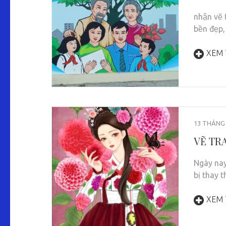
nhận vẽ 
bền đẹp,
XEM
13 THÁNG 
VẼ TR
Ngày nay
bị thay 
XEM