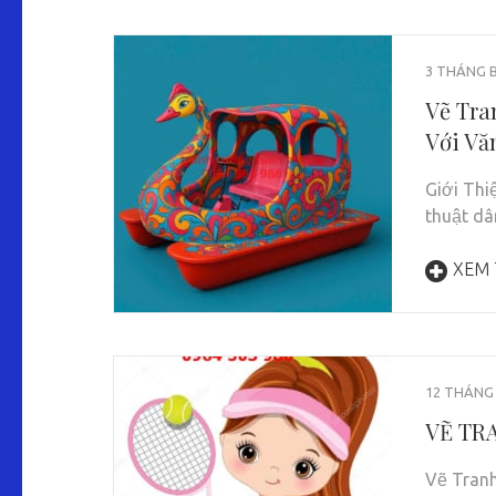
3 THÁNG B
Vẽ Tra
Với Vă
Giới Thi
thuật dâ
XEM
12 THÁNG 
VẼ TR
Vẽ Tranh