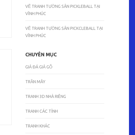
VẼ TRANH TƯỜNG SÂN PICKLEBALL TẠI
VĨNH PHÚC
VẼ TRANH TƯỜNG SÂN PICKCLEBALL TẠI
VĨNH PHÚC
CHUYÊN MỤC
GIẢ ĐÁ GIẢ GỖ
TRẦN MÂY
TRANH 3D NHÀ RIÊNG
TRANH CÁC TỈNH
TRANH KHÁC