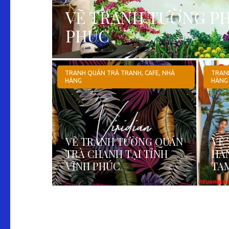
VẼ TRANH TƯỜNG PH
PHÚC
TRANH QUÁN TRÀ TRANH, CAFE, NHÀ
TRANH
HÀNG
HÀNG
VẼ TRANH TƯỜNG QUÁN
VẼ
TRÀ CHANH TẠI TỈNH
HÀ
VĨNH PHÚC
TA