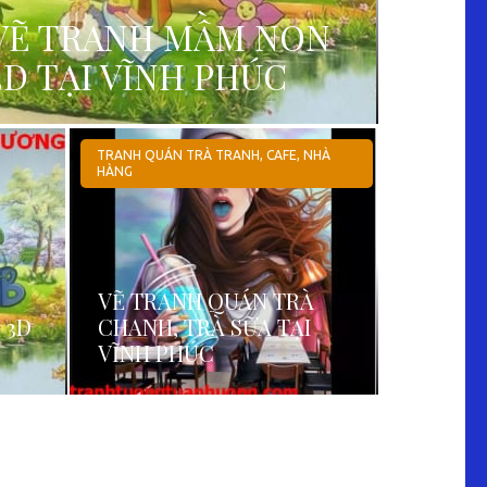
VẼ TRANH MẦM NON
3D TẠI VĨNH PHÚC
TRANH QUÁN TRÀ TRANH, CAFE, NHÀ
HÀNG
VẼ TRANH QUÁN TRÀ
 3D
CHANH, TRÀ SỮA TẠI
VĨNH PHÚC