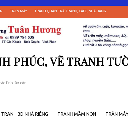
ON
TRẦN MÂY
TRANH QUÁN TRÀ TRANH, CAFE, NHÀ HÀNG
H PHÚC, VẼ TRANH TƯỜ
các tỉnh lân cận
TRANH 3D NHÀ RIÊNG
TRANH MẦM NON
TRẦN MÂ