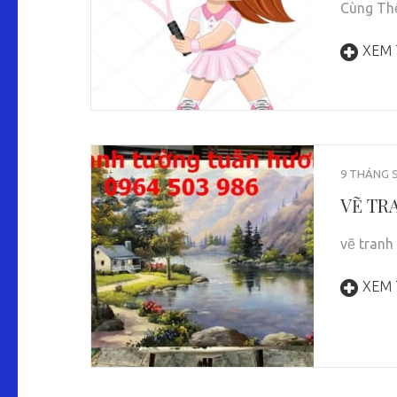
Cùng Thể
XEM
9 THÁNG S
VẼ TR
vẽ tranh
XEM