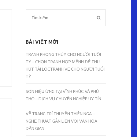
Tìm
kiếm
cho:
BÀI VIẾT MỚI
TRANH PHONG THỦY CHO NGƯỜI TUỔI
TÝ – CHỌN TRANH HỢP MỆNH ĐỂ THU
HÚT TÀI LỘCTRANH VẼ CHO NGƯỜI TUỔI
TÝ
SƠN HIỆU ỨNG TẠI VĨNH PHÚC VÀ PHÚ
THỌ – DỊCH VỤ CHUYÊN NGHIỆP UY TÍN
VẼ TRANG TRÍ THUYỀN THIÊN NGA –
NGHỆ THUẬT GẮN LIỀN VỚI VĂN HÓA
DÂN GIAN