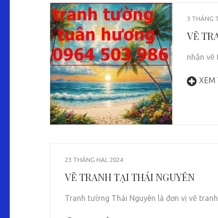
3 THÁNG T
VẼ TR
nhận vẽ t
XEM
23 THÁNG HAI, 2024
VẼ TRANH TẠI THÁI NGUYÊN
Tranh tường Thái Nguyên là đơn vị vẽ tran