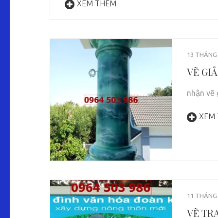
XEM THÊM
13 THÁNG 
VẼ GI
nhận vẽ 
XEM
11 THÁNG 
VẼ TR