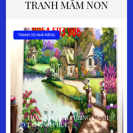
TRANH MẦM NON
TRANH 3D NHÀ RIÊNG
VẼ TRANH TƯỜNG PHONG CẢNH
3D TẠI VĨNH PHÚC