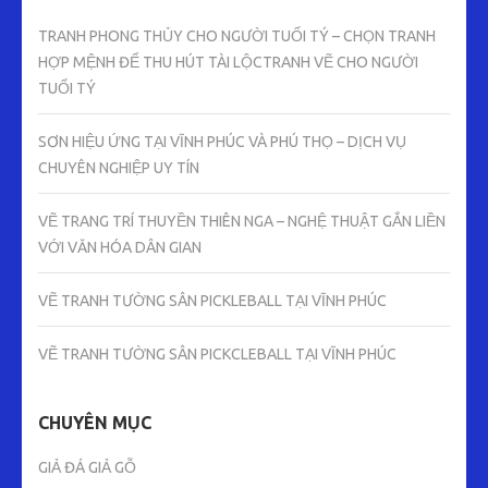
TRANH PHONG THỦY CHO NGƯỜI TUỔI TÝ – CHỌN TRANH
HỢP MỆNH ĐỂ THU HÚT TÀI LỘCTRANH VẼ CHO NGƯỜI
TUỔI TÝ
SƠN HIỆU ỨNG TẠI VĨNH PHÚC VÀ PHÚ THỌ – DỊCH VỤ
CHUYÊN NGHIỆP UY TÍN
VẼ TRANG TRÍ THUYỀN THIÊN NGA – NGHỆ THUẬT GẮN LIỀN
VỚI VĂN HÓA DÂN GIAN
VẼ TRANH TƯỜNG SÂN PICKLEBALL TẠI VĨNH PHÚC
VẼ TRANH TƯỜNG SÂN PICKCLEBALL TẠI VĨNH PHÚC
CHUYÊN MỤC
GIẢ ĐÁ GIẢ GỖ