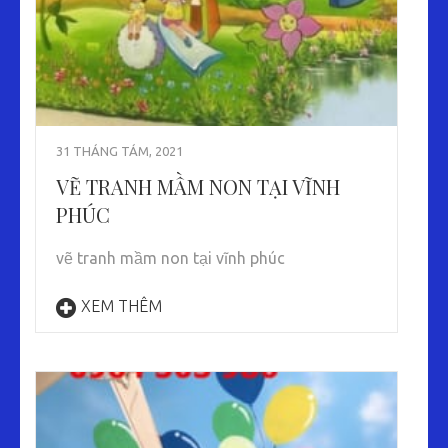
31 THÁNG TÁM, 2021
VẼ TRANH MẦM NON TẠI VĨNH
PHÚC
vẽ tranh mầm non tại vĩnh phúc
XEM THÊM