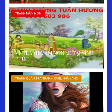
TRANH MẦM NON
VẼ TRANH MẦM NON 3D TẠI VĨNH
PHÚC
TRANH QUÁN TRÀ TRANH, CAFE, NHÀ HÀNG