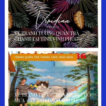
VẼ TRANH TƯỜNG QUÁN TRÀ
CHANH TẠI TỈNH VĨNH PHÚC
TRANH QUÁN TRÀ TRANH, CAFE, NHÀ HÀNG
VẼ TRANH TƯỜNG NHÀ HÀNG PHỐ
MƯA – TT TAM ĐẢO VĨNH PHÚC