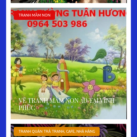
TRANH MẦM NON
VẼ TRANH MẦM NON 3D TẠI VĨNH
PHÚC
TRANH QUÁN TRÀ TRANH, CAFE, NHÀ HÀNG