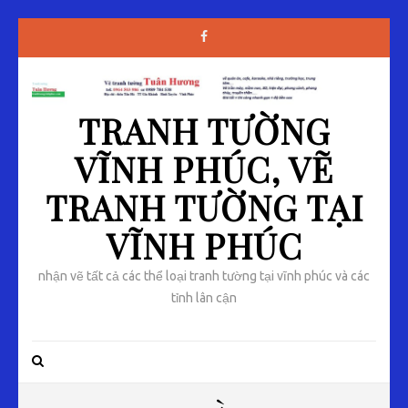
TRANH TƯỜNG
VĨNH PHÚC, VẼ
TRANH TƯỜNG TẠI
VĨNH PHÚC
nhận vẽ tất cả các thể loại tranh tường tại vĩnh phúc và các
tỉnh lân cận