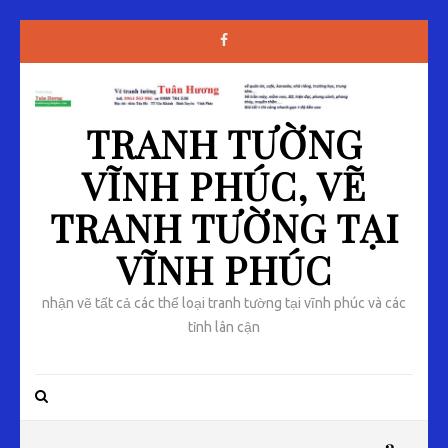
TRANH TƯỜNG
VĨNH PHÚC, VẼ
TRANH TƯỜNG TẠI
VĨNH PHÚC
nhận vẽ tất cả các thể loại tranh tường tại vĩnh phúc và các
tỉnh lân cận