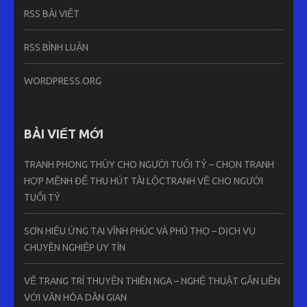
RSS BÀI VIẾT
RSS BÌNH LUẬN
WORDPRESS.ORG
BÀI VIẾT MỚI
TRANH PHONG THỦY CHO NGƯỜI TUỔI TÝ – CHỌN TRANH
HỢP MỆNH ĐỂ THU HÚT TÀI LỘCTRANH VẼ CHO NGƯỜI
TUỔI TÝ
SƠN HIỆU ỨNG TẠI VĨNH PHÚC VÀ PHÚ THỌ – DỊCH VỤ
CHUYÊN NGHIỆP UY TÍN
VẼ TRANG TRÍ THUYỀN THIÊN NGA – NGHỆ THUẬT GẮN LIỀN
VỚI VĂN HÓA DÂN GIAN