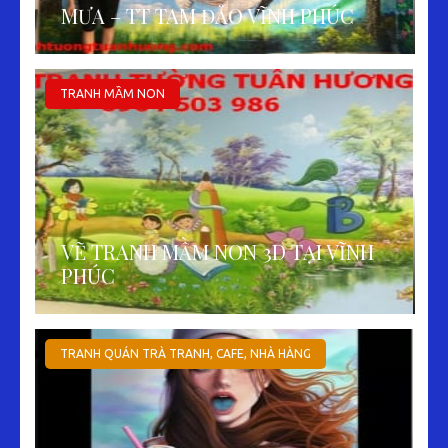
MƯA – TT TAM ĐẢO VĨNH PHÚC
TRANH MẦM NON
VẼ TRANH MẦM NON 3D TẠI VĨNH
PHÚC
TRANH QUÁN TRÀ TRANH, CAFE, NHÀ HÀNG