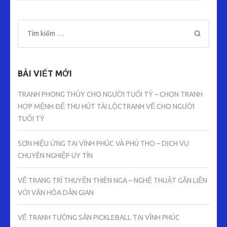
Tìm
kiếm
cho:
BÀI VIẾT MỚI
TRANH PHONG THỦY CHO NGƯỜI TUỔI TÝ – CHỌN TRANH
HỢP MỆNH ĐỂ THU HÚT TÀI LỘCTRANH VẼ CHO NGƯỜI
TUỔI TÝ
SƠN HIỆU ỨNG TẠI VĨNH PHÚC VÀ PHÚ THỌ – DỊCH VỤ
CHUYÊN NGHIỆP UY TÍN
VẼ TRANG TRÍ THUYỀN THIÊN NGA – NGHỆ THUẬT GẮN LIỀN
VỚI VĂN HÓA DÂN GIAN
VẼ TRANH TƯỜNG SÂN PICKLEBALL TẠI VĨNH PHÚC