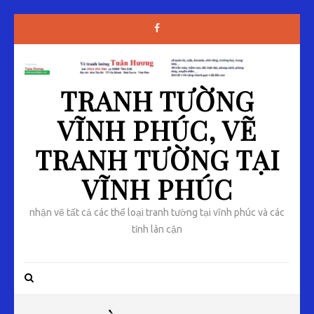
TRANH TƯỜNG
VĨNH PHÚC, VẼ
TRANH TƯỜNG TẠI
VĨNH PHÚC
nhận vẽ tất cả các thể loại tranh tường tại vĩnh phúc và các
tỉnh lân cận