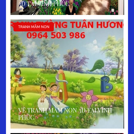
3D TẠI VĨNH PHÚC
TRANH MẦM NON
VẼ TRANH MẦM NON 3D TẠI VĨNH
PHÚC