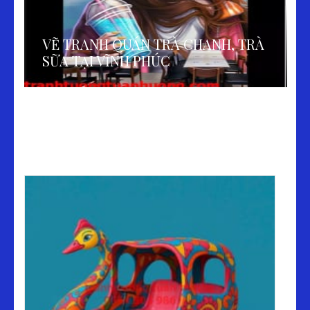
VẼ TRANH QUÁN TRÀ CHANH, TRÀ
SỮA TẠI VĨNH PHÚC