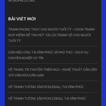
WORDPRESS.ORG
BÀI VIẾT MỚI
TRANH PHONG THỦY CHO NGƯỜI TUỔI TÝ – CHỌN TRANH
HỢP MỆNH ĐỂ THU HÚT TÀI LỘCTRANH VẼ CHO NGƯỜI
TUỔI TÝ
SƠN HIỆU ỨNG TẠI VĨNH PHÚC VÀ PHÚ THỌ – DỊCH VỤ
CHUYÊN NGHIỆP UY TÍN
VẼ TRANG TRÍ THUYỀN THIÊN NGA – NGHỆ THUẬT GẮN LIỀN
VỚI VĂN HÓA DÂN GIAN
VẼ TRANH TƯỜNG SÂN PICKLEBALL TẠI VĨNH PHÚC
VẼ TRANH TƯỜNG SÂN PICKCLEBALL TẠI VĨNH PHÚC