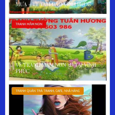
MƯA – TT TAM ĐẢO VĨNH PHÚC
TRANH MẦM NON
VẼ TRANH MẦM NON 3D TẠI VĨNH
PHÚC
TRANH QUÁN TRÀ TRANH, CAFE, NHÀ HÀNG