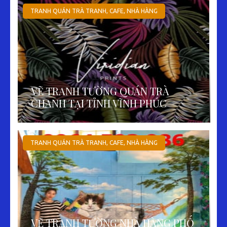
TRANH QUÁN TRÀ TRANH, CAFE, NHÀ HÀNG
VẼ TRANH TƯỜNG QUÁN TRÀ
CHANH TẠI TỈNH VĨNH PHÚC
TRANH QUÁN TRÀ TRANH, CAFE, NHÀ HÀNG
VẼ TRANH TƯỜNG NHÀ HÀNG PHỐ