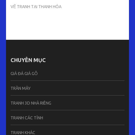
VẼ TRANH TẠI THANH HÓA
CHUYÊN MỤC
GIẢ ĐÁ GIẢ GỖ
TRẦN MÂY
TRANH 3D NHÀ RIÊNG
TRANH CÁC TỈNH
TRANH KHÁC