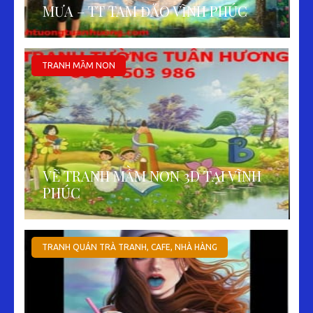
MƯA – TT TAM ĐẢO VĨNH PHÚC
TRANH MẦM NON
VẼ TRANH MẦM NON 3D TẠI VĨNH
PHÚC
TRANH QUÁN TRÀ TRANH, CAFE, NHÀ HÀNG