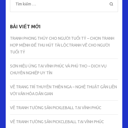
Tìm
kiếm
cho:
BÀI VIẾT MỚI
TRANH PHONG THỦY CHO NGƯỜI TUỔI TÝ – CHỌN TRANH
HỢP MỆNH ĐỂ THU HÚT TÀI LỘCTRANH VẼ CHO NGƯỜI
TUỔI TÝ
SƠN HIỆU ỨNG TẠI VĨNH PHÚC VÀ PHÚ THỌ – DỊCH VỤ
CHUYÊN NGHIỆP UY TÍN
VẼ TRANG TRÍ THUYỀN THIÊN NGA – NGHỆ THUẬT GẮN LIỀN
VỚI VĂN HÓA DÂN GIAN
VẼ TRANH TƯỜNG SÂN PICKLEBALL TẠI VĨNH PHÚC
VẼ TRANH TƯỜNG SÂN PICKCLEBALL TẠI VĨNH PHÚC