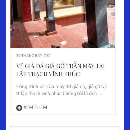
20 THÁNG BẢY, 2021
VẼ GIẢ ĐÁ GIẢ GỖ TRẦN MÂY TẠI
LẬP THẠCH VĨNH PHÚC
Công trình vẽ trần mây 3d giả đá, giả gỗ tại
tt lập thạch vĩnh phúc Chúng tôi là đơn …
XEM THÊM