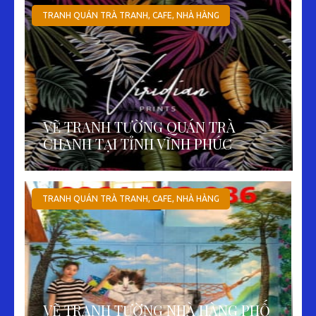
TRANH QUÁN TRÀ TRANH, CAFE, NHÀ HÀNG
VẼ TRANH TƯỜNG QUÁN TRÀ
CHANH TẠI TỈNH VĨNH PHÚC
TRANH QUÁN TRÀ TRANH, CAFE, NHÀ HÀNG
VẼ TRANH TƯỜNG NHÀ HÀNG PHỐ