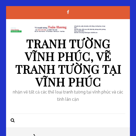
TRANH TƯỜNG
VĨNH PHÚC, VẼ
TRANH TƯỜNG TẠI
VĨNH PHÚC
nhận vẽ tất cả các thể loại tranh tường tại vĩnh phúc và các
tỉnh lân cận