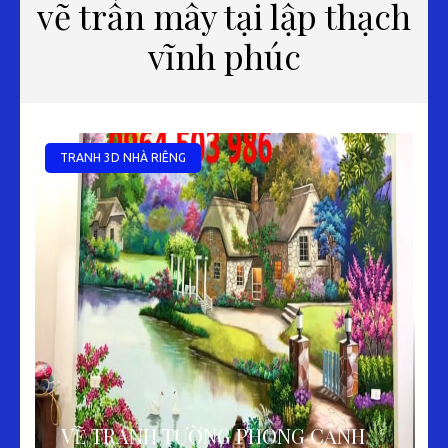
vẽ trần mây tại lập thạch
vĩnh phúc
TRANH 3D NHÀ RIÊNG
VẼ TRANH TƯỜNG PHONG CẢNH