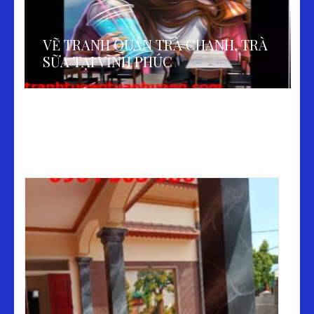
VẼ TRANH QUÁN TRÀ CHANH, TRÀ
SỮA TẠI VĨNH PHÚC