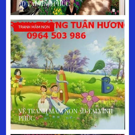
3D TẠI VĨNH PHÚC
TRANH MẦM NON
VẼ TRANH MẦM NON 3D TẠI VĨNH
PHÚC