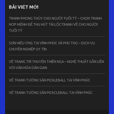
BÀI VIẾT MỚI
TRANH PHONG THỦY CHO NGƯỜI TUỔI TÝ – CHỌN TRANH
HỢP MỆNH ĐỂ THU HÚT TÀI LỘCTRANH VẼ CHO NGƯỜI
TUỔI TÝ
SƠN HIỆU ỨNG TẠI VĨNH PHÚC VÀ PHÚ THỌ – DỊCH VỤ
CHUYÊN NGHIỆP UY TÍN
VẼ TRANG TRÍ THUYỀN THIÊN NGA – NGHỆ THUẬT GẮN LIỀN
VỚI VĂN HÓA DÂN GIAN
VẼ TRANH TƯỜNG SÂN PICKLEBALL TẠI VĨNH PHÚC
VẼ TRANH TƯỜNG SÂN PICKCLEBALL TẠI VĨNH PHÚC