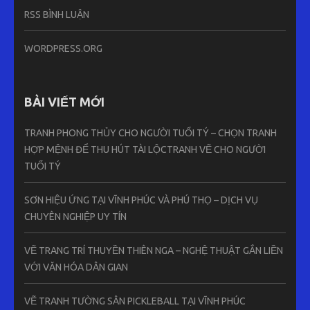
RSS BÌNH LUẬN
WORDPRESS.ORG
BÀI VIẾT MỚI
TRANH PHONG THỦY CHO NGƯỜI TUỔI TÝ – CHỌN TRANH
HỢP MỆNH ĐỂ THU HÚT TÀI LỘCTRANH VẼ CHO NGƯỜI
TUỔI TÝ
SƠN HIỆU ỨNG TẠI VĨNH PHÚC VÀ PHÚ THỌ – DỊCH VỤ
CHUYÊN NGHIỆP UY TÍN
VẼ TRANG TRÍ THUYỀN THIÊN NGA – NGHỆ THUẬT GẮN LIỀN
VỚI VĂN HÓA DÂN GIAN
VẼ TRANH TƯỜNG SÂN PICKLEBALL TẠI VĨNH PHÚC