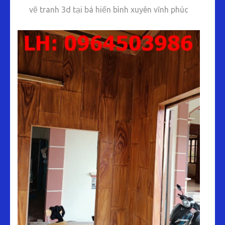
vẽ tranh 3d tại bá hiến bình xuyên vĩnh phúc