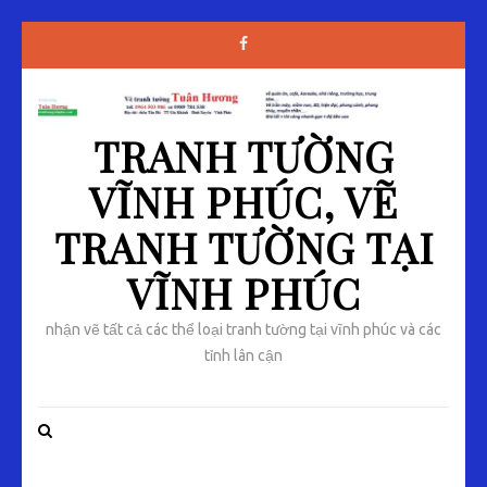
TRANH TƯỜNG
VĨNH PHÚC, VẼ
TRANH TƯỜNG TẠI
VĨNH PHÚC
nhận vẽ tất cả các thể loại tranh tường tại vĩnh phúc và các
tỉnh lân cận