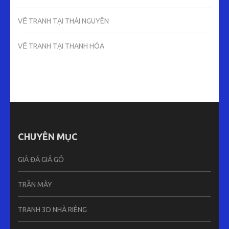
VẼ TRANH TẠI THÁI NGUYÊN
VẼ TRANH TẠI THANH HÓA
CHUYÊN MỤC
GIẢ ĐÁ GIẢ GỖ
TRẦN MÂY
TRANH 3D NHÀ RIÊNG