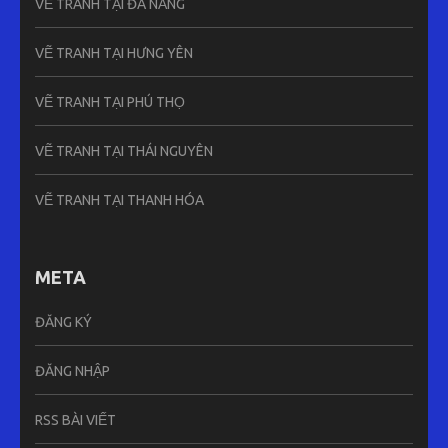
VẼ TRANH TẠI ĐÀ NẴNG
VẼ TRANH TẠI HƯNG YÊN
VẼ TRANH TẠI PHÚ THỌ
VẼ TRANH TẠI THÁI NGUYÊN
VẼ TRANH TẠI THANH HÓA
META
ĐĂNG KÝ
ĐĂNG NHẬP
RSS BÀI VIẾT