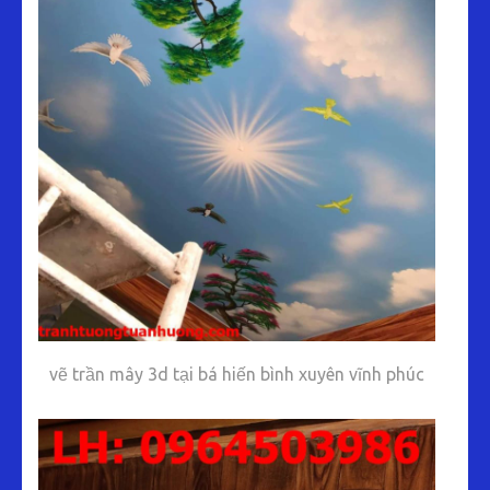
vẽ trần mây 3d tại bá hiến bình xuyên vĩnh phúc