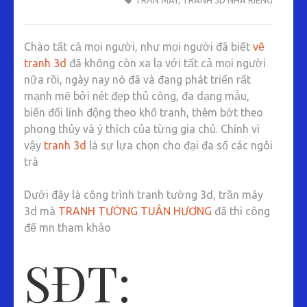
TRẦN MÂY
,
TRANH 3D NHÀ RIÊNG
3D
VÀ
Chào tất cả mọi người, như mọi người đã biết
vẽ
TRẦN
tranh 3d
đã không còn xa lạ với tất cả mọi người
MÂY
nữa rồi, ngày nay nó đã và đang phát triển rất
TẠI
mạnh mẽ bởi nét đẹp thủ công, đa dạng mẫu,
BÁ
biến đổi linh động theo khổ tranh, thêm bớt theo
HIẾN
phong thủy và ý thích của từng gia chủ. Chính vì
BÌNH
vậy
tranh 3d
là sự lựa chọn cho đại đa số các ngôi
XUYÊN
trà
VĨNH
PHÚC
Dưới đây là công trình tranh tường 3d, trần mây
3d mà
TRANH TƯỜNG TUÂN HƯƠNG
đã thi công
để mn tham khảo
SĐT: