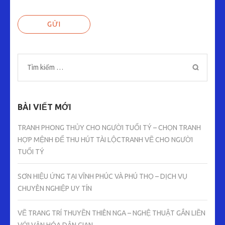
Tìm
kiếm
cho:
BÀI VIẾT MỚI
TRANH PHONG THỦY CHO NGƯỜI TUỔI TÝ – CHỌN TRANH
HỢP MỆNH ĐỂ THU HÚT TÀI LỘCTRANH VẼ CHO NGƯỜI
TUỔI TÝ
SƠN HIỆU ỨNG TẠI VĨNH PHÚC VÀ PHÚ THỌ – DỊCH VỤ
CHUYÊN NGHIỆP UY TÍN
VẼ TRANG TRÍ THUYỀN THIÊN NGA – NGHỆ THUẬT GẮN LIỀN
VỚI VĂN HÓA DÂN GIAN