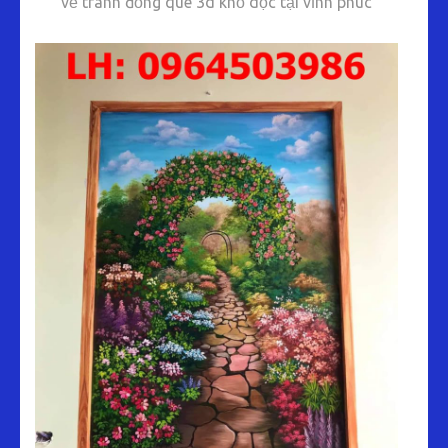
vẽ tranh đồng quê 3d khổ dọc tại vĩnh phúc