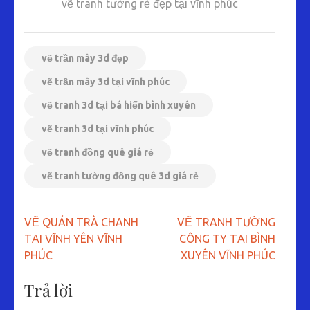
vẽ tranh tường rẻ đẹp tại vĩnh phúc
vẽ trần mây 3d đẹp
vẽ trần mây 3d tại vĩnh phúc
vẽ tranh 3d tại bá hiến bình xuyên
vẽ tranh 3d tại vĩnh phúc
vẽ tranh đồng quê giá rẻ
vẽ tranh tường đồng quê 3d giá rẻ
Điều
VẼ QUÁN TRÀ CHANH
VẼ TRANH TƯỜNG
hướng
TẠI VĨNH YÊN VĨNH
CÔNG TY TẠI BÌNH
bài
PHÚC
XUYÊN VĨNH PHÚC
viết
Trả lời