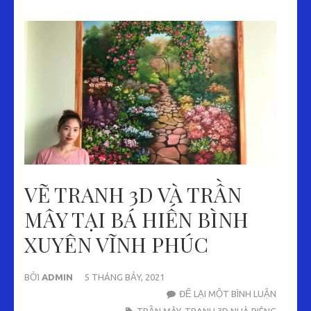
VẼ TRANH 3D VÀ TRẦN
MÂY TẠI BÁ HIẾN BÌNH
XUYÊN VĨNH PHÚC
BỞI
ADMIN
5 THÁNG BẢY, 2021
VẼ
ĐỂ LẠI MỘT BÌNH LUẬN
TRANH